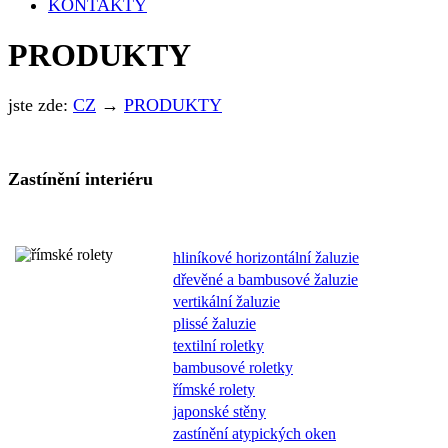
KONTAKTY
PRODUKTY
jste zde:
CZ
→
PRODUKTY
Zastínění interiéru
hliníkové horizontální žaluzie
dřevěné a bambusové žaluzie
vertikální žaluzie
plissé žaluzie
textilní roletky
bambusové roletky
římské rolety
japonské stěny
zastínění atypických oken