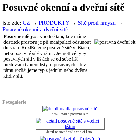
Posuvné okenní a dveřní sítě
jste zde:
CZ
→
PRODUKTY
→
Sítě proti hmyzu
→
Posuvné okenní a dveřní sítě
Posuvné sítě
jsou vhodné tam, kde máme
dostatek prostoru je při manipulaci odsunout
do stran. Rozlišujeme posuvné sítě v lištách,
nebo posuvné sítě v rámu. Jednotlivé typy
posuvných sítí v lištách se od sebe liší
především tvarem lišty, u posuvných sítí v
rámu rozlišujeme typ s jedním nebo dvěma
křídly sítí.
Fotogalerie
detail madla posuvné sítě
detail posuvné sítě s vodící lištou